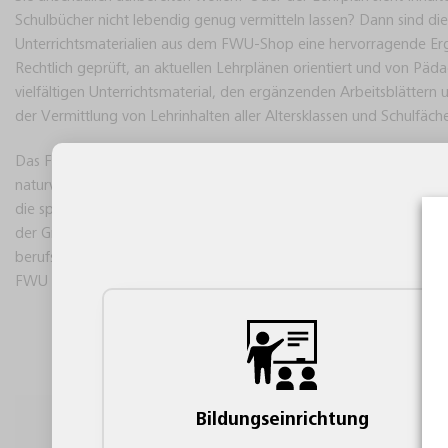
Schulbücher nicht lebendig genug vermitteln lassen? Dann sind d
Unterrichtsmaterialien aus dem FWU-Shop eine hervorragende Erg
Rechtlich geprüft, an aktuellen Lehrplänen orientiert und von Pä
vielfältigen Unterrichtsmaterial, den ergänzenden Arbeitsblättern 
der Vermittlung von Lehrinhalten aller Altersklassen und Schulfäch
Das FWU bietet ein breit gefächertes Sortiment mit audiovisuellen
naturwissenschaftliche, gesellschaftswissenschaftliche und fremd
die speziellen Bedürfnisse aller Lerntypen berücksichtigt – von de
der Grundschule, über die Mittelschule, die Realschule und das G
berufsbildenden Schulen. Sogar für inspirierende Lehrerfortbildung
FWU Schulfilme und Unterrichtsmaterial.
Bildungseinrichtung