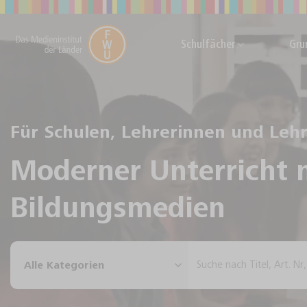
Skip
to
content
Schulfächer
Gru
Für Schulen, Lehrerinnen und Leh
Moderner Unterricht 
Bildungsmedien
Suche
nach: