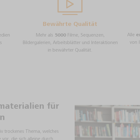
Bewährte Qualität
Alle
e
Mehr als
5000
Filme, Sequenzen,
edien
von 
Bildergalerien, Arbeitsblätter und Interaktionen
s
in bewährter Qualität.
Diese Webseite verwendet technisch notwendige Cookies, welche
die fehlerfreie Funktionalität dieser Webseite gewährleisten. Diese
Cookies dürfen einwilligungsfrei verwendet werden und können
nicht deaktiviert werden.
aterialien für
Daneben verwenden wir Cookies nur mit Ihrer Zustimmung. Sie
en
können alle Cookies aktivieren, indem Sie auf das Feld „Akzeptieren“
klicken oder individuelle Einstellungen vornehmen.
ativ trockenes Thema, welches
vor, die sich alleine durch