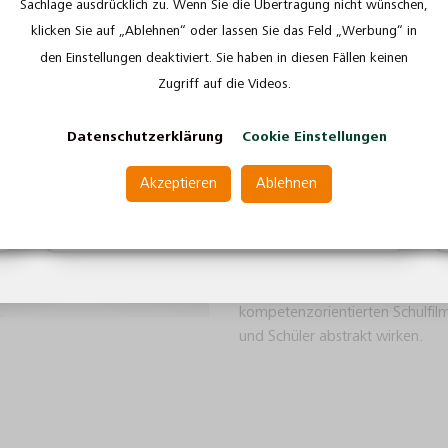
Sachlage ausdrücklich zu. Wenn Sie die Übertragung nicht wünschen,
Als Lehrkraft werden gesehen:
Alle Unterrichtsmaterialien wie 
klicken Sie auf „Ablehnen“ oder lassen Sie das Feld „Werbung“ in
Lehrerinnen und Lehrer an Schulen
geprüft, werden durch professio
den Einstellungen deaktiviert. Sie haben in diesen Fällen keinen
Dozentinnen und Dozenten an Hochschulen
ergänzt und orientieren sich an
Zugriff auf die Videos.
Lehrerinnen und Lehrer in der Nachhilfe
Stöbern Sie in unserem Sortiment
Datenschutzerklärung
Cookie Einstellungen
So können Sie Ihre Lehreinheiten
Schülerinnen und Schüler von Ih
Akzeptieren
Ablehnen
bestmöglich behalten können.
Weiter als Lehrkraft
Um das Interesse für ein neues 
die fachübergreifende Relevanz
zu anschaulichen Unterrichtsmater
kompetenzorientierten Schulfilm
und Schüler abstrakt wirken.