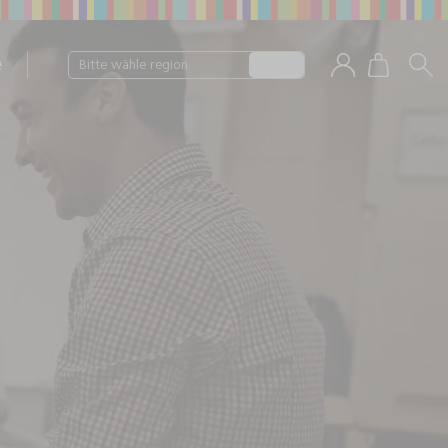
e
Bitte wähle region
N/A