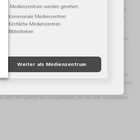
Als Medienzentrum werden gesehen:
Lehrfilme, Arbeitsblätter und ergänzende Medien sind rechtlich
Kommunale Medienzentren
nell konzipierte Arbeitsblätter sowie didaktische Anregungen
Kirchliche Medienzentren
 Lehrplänen und Bildungsstandards
Bibliotheken
 nach Unterrichtsfilmen, die Sie für Ihre Schulfächer benötigen.
 noch attraktiver und altersgerechter aufbereiten, damit alle
ren Unterrichtsstunden noch mehr profitieren und Gelerntes
Weiter als Medienzentrum
Lehrthema zu wecken, das vermittelte Wissen zu vertiefen oder
 von Lerninhalten zu verdeutlichen, greifen erfahrene Pädagogen
ialien. Besonders hilfreich für Ihren Unterricht sind die
e des FWU jedoch bei Fachgebieten, die für viele Schülerinnen