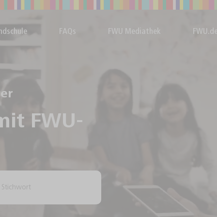
ndschule
FAQs
FWU Mediathek
FWU.d
rer
mit FWU-