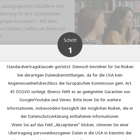
Besondere Hinweise in Bezug auf die verlinkten Videos auf unseren
ie pädagogischen Schulfilme und
Seiten bei Youtube und Vimeo:
änzung für Ihre Schulstunden.
Erst wenn Sie einer Nutzung der Videos ausdrücklich zugestimmt
dagogen konzipiert – Mit dem
haben, werden die Videos hochgeladen und sind abspielbar. Dabei
und Medien, helfen wir Ihnen bei
werden personenbezogene Daten an diese Anbieter übertragen.
er.
Schritt
Diese Daten werden im Regelfall an einen Server in den USA gesandt
1
 Medien für
und dort gespeichert. Im Fall der Übertragung der Daten in die USA
sprachliche Fächer. Dabei werden
wird die Datenübermittlung zwar auf das Vorliegen von
Bitte treffen Sie Ihre Auswahl
n ersten Bildungserfahrungen in
Standardvertragsklauseln gestützt. Dennoch bestehen für Sie Risiken
ymnasium bis hin zu den
bei derartigen Datenübermittlungen, da für die USA kein
Welche Lizenzform benötigen Sie?
en finden Sie im Portfolio des
Angemessenheitsbeschluss der Europäischen Kommission gem. Art.
45 DSGVO vorliegt. Ebenso fehlt es an geeigneten Garantien von
Google/Youtube und Vimeo. Bitte lesen Sie für weitere
Informationen, insbesondere bezüglich der möglichen Risiken, die in
Spannend, dida
der Datenschutzerklärung enthaltenen Informationen.
erstellt: Schulf
Wenn Sie auf das Feld „Akzeptieren“ klicken, stimmen Sie einer
Lehrkraft
Übertragung personenbezogener Daten in die USA in Kenntnis der
Unterricht