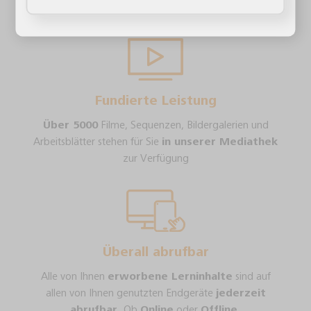
Bildungsunterrricht
Fundierte Leistung
Über 5000
Filme, Sequenzen, Bildergalerien und
Arbeitsblätter stehen für Sie
in unserer Mediathek
zur Verfügung
Überall abrufbar
Alle von Ihnen
erworbene Lerninhalte
sind auf
allen von Ihnen genutzten Endgeräte
jederzeit
abrufbar
. Ob
Online
oder
Offline
.