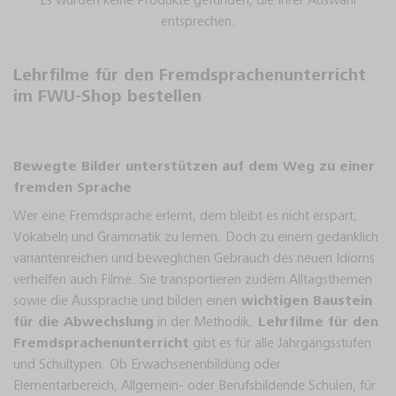
Es wurden keine Produkte gefunden, die Ihrer Auswahl
entsprechen.
Lehrfilme für den Fremdsprachenunterricht
im FWU-Shop bestellen
Bewegte Bilder unterstützen auf dem Weg zu einer
fremden Sprache
Wer eine Fremdsprache erlernt, dem bleibt es nicht erspart,
Vokabeln und Grammatik zu lernen. Doch zu einem gedanklich
variantenreichen und beweglichen Gebrauch des neuen Idioms
verhelfen auch Filme. Sie transportieren zudem Alltagsthemen
sowie die Aussprache und bilden einen
wichtigen Baustein
für die Abwechslung
in der Methodik.
Lehrfilme für den
Fremdsprachenunterricht
gibt es für alle Jahrgangsstufen
Diese Webseite verwendet technisch notwendige
und Schultypen. Ob Erwachsenenbildung oder
Cookies, welche die fehlerfreie Funktionalität dieser
Elementarbereich, Allgemein- oder Berufsbildende Schulen, für
Webseite gewährleisten. Diese Cookies dürfen