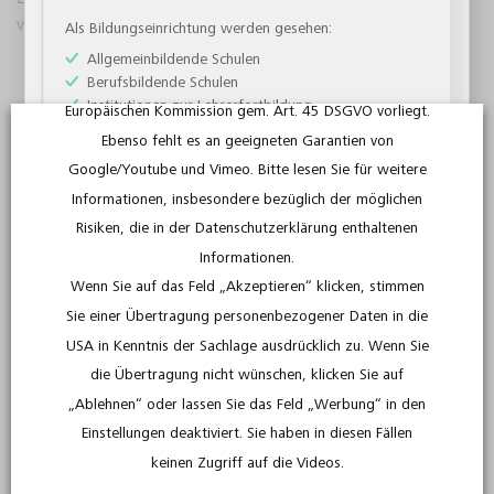
verbreitet ist.
Standardvertragsklauseln gestützt. Dennoch bestehen
Als Bildungseinrichtung werden gesehen:
für Sie Risiken bei derartigen Datenübermittlungen, da
Allgemeinbildende Schulen
Berufsbildende Schulen
für die USA kein Angemessenheitsbeschluss der
Institutionen zur Lehrerfortbildung
Europäischen Kommission gem. Art. 45 DSGVO vorliegt.
“
Respekt statt Rassismus
” heißt eine DVD mit neun Kurzfilmen
Institutionen zur außerschulischen Bildung
Ebenso fehlt es an geeigneten Garantien von
aus verschiedenen Ländern. Geeignet für Allgemeinbildende
Institutionen zur wissenschaftlichen Bildung
Google/Youtube und Vimeo. Bitte lesen Sie für weitere
Schulen der Klassen 7 bis 13 sowie die Jugendbildung für 14-
Informationen, insbesondere bezüglich der möglichen
bis 18-Jährige gibt sie
Hilfe im Umgang mit den aktuellen
Weiter als Bildungseinrichtung
Flüchtlingsbewegungen
. Diese Lehrfilme für den
Risiken, die in der Datenschutzerklärung enthaltenen
Fremdsprachenunterricht enthalten als Begleitmaterial
Informationen.
Unterrichtsvorschläge und Arbeitsblätter. Sie liefern Impulse für
Wenn Sie auf das Feld „Akzeptieren“ klicken, stimmen
abwechslungsreiche Stunden in Englisch, Französisch, Spanisch
Sie einer Übertragung personenbezogener Daten in die
und Italienisch.
USA in Kenntnis der Sachlage ausdrücklich zu. Wenn Sie
die Übertragung nicht wünschen, klicken Sie auf
Lehrkraft
„Ablehnen“ oder lassen Sie das Feld „Werbung“ in den
Online-optimierte und schülerzentrierte Medien der
Einstellungen deaktiviert. Sie haben in diesen Fällen
Als Lehrkraft werden gesehen:
FWU
keinen Zugriff auf die Videos.
Lehrerinnen und Lehrer an Schulen