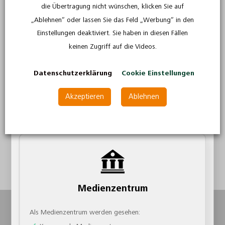
die Übertragung nicht wünschen, klicken Sie auf
zur Verfügung
Lehrkraft
„Ablehnen“ oder lassen Sie das Feld „Werbung“ in den
Einstellungen deaktiviert. Sie haben in diesen Fällen
Als Lehrkraft werden gesehen:
keinen Zugriff auf die Videos.
Lehrerinnen und Lehrer an Schulen
Dozentinnen und Dozenten an Hochschulen
Datenschutzerklärung
Cookie Einstellungen
Lehrerinnen und Lehrer in der Nachhilfe
Überall abrufbar
Alle von Ihnen
erworbene Lerninhalte
sind auf
Akzeptieren
Ablehnen
Weiter als Lehrkraft
allen von Ihnen genutzten Endgeräte
jederzeit
abrufbar
. Ob
Online
oder
Offline
.
Medienzentrum
Als Medienzentrum werden gesehen: