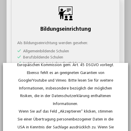
Es wurden keine Produkte gefunden, die Ihrer Auswahl
an diese Anbieter übertragen.
entsprechen.
Diese Daten werden im Regelfall an einen Server in den
USA gesandt und dort gespeichert. Im Fall der
Übertragung der Daten in die USA wird die
Bildungseinrichtung
Datenübermittlung zwar auf das Vorliegen von
Standardvertragsklauseln gestützt. Dennoch bestehen
Als Bildungseinrichtung werden gesehen:
Große Auswahl
für Sie Risiken bei derartigen Datenübermittlungen, da
Allgemeinbildende Schulen
Berufsbildende Schulen
für die USA kein Angemessenheitsbeschluss der
Für Sie haben wir eine
riesengroße Mediathek
an
Institutionen zur Lehrerfortbildung
Europäischen Kommission gem. Art. 45 DSGVO vorliegt.
Bildungsmaterialien
, speziell für den
Institutionen zur außerschulischen Bildung
Ebenso fehlt es an geeigneten Garantien von
Bildungsunterrricht
Institutionen zur wissenschaftlichen Bildung
Google/Youtube und Vimeo. Bitte lesen Sie für weitere
Informationen, insbesondere bezüglich der möglichen
Weiter als Bildungseinrichtung
Risiken, die in der Datenschutzerklärung enthaltenen
Informationen.
Wenn Sie auf das Feld „Akzeptieren“ klicken, stimmen
Fundierte Leistung
Sie einer Übertragung personenbezogener Daten in die
Über 5000
Filme, Sequenzen, Bildergalerien und
USA in Kenntnis der Sachlage ausdrücklich zu. Wenn Sie
Arbeitsblätter stehen für Sie
in unserer Mediathek